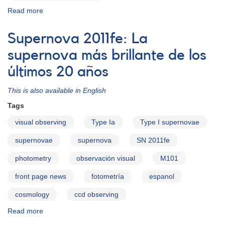
Read more
about
Aviso
Especial
Supernova 2011fe: La
de
AAVSO
supernova más brillante de los
#274:
últimos 20 años
Objeto
variable
This is also available in English
en
Centaurus
Tags
=
TCP
visual observing
Type Ia
Type I supernovae
J14250600-
supernovae
supernova
SN 2011fe
5845360
photometry
observación visual
M101
front page news
fotometría
espanol
cosmology
ccd observing
Read more
about
Supernova