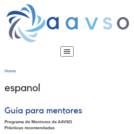
Skip
to
main
content
Toggle
navigation
Home
espanol
Guía para mentores
Programa de Mentores de AAVSO
Prácticas recomendadas