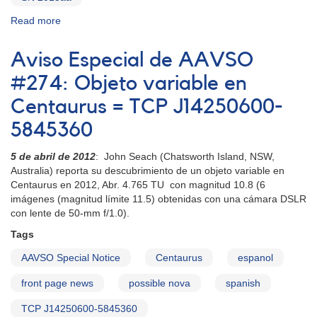
Read more
about
Aviso
Especial
Aviso Especial de AAVSO
de
AAVSO
#274: Objeto variable en
#337
Centaurus = TCP J14250600-
(actualizado):
supernova
5845360
brillante
de
5 de abril de 2012
: John Seach (Chatsworth Island, NSW,
tipo
Australia) reporta su descubrimiento de un objeto variable en
Ia
Centaurus en 2012, Abr. 4.765 TU con magnitud 10.8 (6
en
imágenes (magnitud límite 11.5) obtenidas con una cámara DSLR
la
con lente de 50-mm f/1.0).
galaxia
NGC
Tags
5643
AAVSO Special Notice
Centaurus
espanol
(Lupus)
front page news
possible nova
spanish
TCP J14250600-5845360