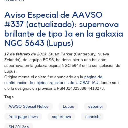
Visual
Observing
Aviso Especial de AAVSO
Manual
in
#337 (actualizado): supernova
Spanish
brillante de tipo Ia en la galaxia
-
2013
NGC 5643 (Lupus)
edition
17 de febrero de 2013
: Stuart Parker (Canterbury, Nueva
Zelanda), del equipo BOSS, ha descubierto una brillante
supernova en la galaxia espiral NGC 5643 en la constelación de
Lupus.
Originalmente el objeto fue anunciado en la
página de
confirmación de objetos transitorios de la CBAT, IAU
donde se le
dio la designación provisoria PSN J14323388-4413278.
Tags
AAVSO Special Notice
Lupus
espanol
front page news
supernova
spanish
SN 2013aa