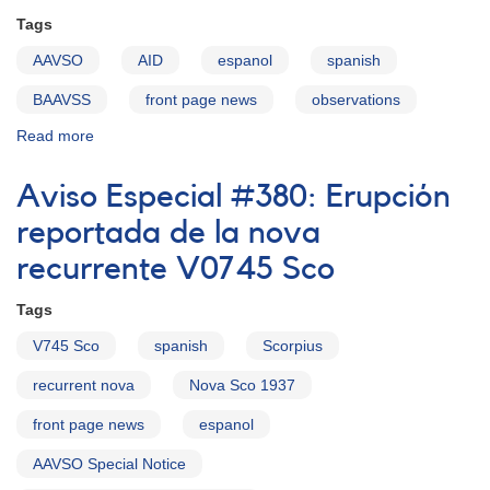
Tags
AAVSO
AID
espanol
spanish
BAAVSS
front page news
observations
Read more
about
Datos
de
Aviso Especial #380: Erupción
la
BAAVSS
reportada de la nova
ahora
recurrente V0745 Sco
disponibles
a
Tags
través
de
V745 Sco
spanish
Scorpius
la
AAVSO
recurrent nova
Nova Sco 1937
front page news
espanol
AAVSO Special Notice