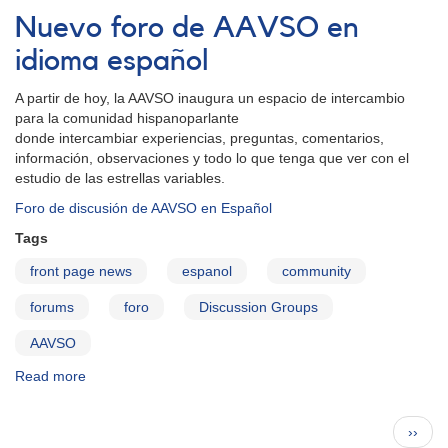
2011fe:
Nuevo foro de AAVSO en
La
supernova
idioma español
más
brillante
A partir de hoy, la AAVSO inaugura un espacio de intercambio
de
para la comunidad hispanoparlante
los
donde intercambiar experiencias, preguntas, comentarios,
últimos
información, observaciones y todo lo que tenga que ver con el
20
estudio de las estrellas variables.
años
Foro de discusión de AAVSO en Español
Tags
front page news
espanol
community
forums
foro
Discussion Groups
AAVSO
Read more
about
Nuevo
foro
Pagination
Next
››
de