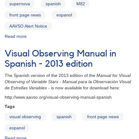
supernova
spanish
M82
front page news
espanol
AAVSO Alert Notice
Read more
about
Alerta
de
Visual Observing Manual in
AAVSO
495:
Spanish - 2013 edition
Brillante
supernova
The Spanish version of the 2013 edition of the
Manual for Visual
de
Observing of Variable Stars -
Manual para la Observación Visual
tipo
de Estrellas Variables
- is now available for download here:
Ia
http://www.aavso.org/visual-observing-manual-spanish
PSN
J09554214+6940260
Tags
y
visual observing
spanish
front page news
campaña
de
espanol
observación
Read more
about