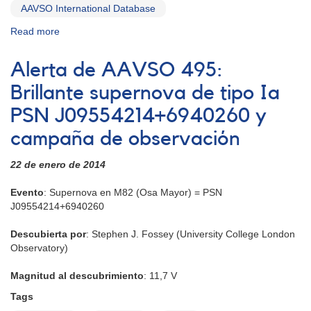
AAVSO International Database
Read more
about
Aviso
Especial
Alerta de AAVSO 495:
#380:
Erupción
Brillante supernova de tipo Ia
reportada
PSN J09554214+6940260 y
de
la
campaña de observación
nova
recurrente
22 de enero de 2014
V0745
Sco
Evento
: Supernova en M82 (Osa Mayor) = PSN
J09554214+6940260
Descubierta por
: Stephen J. Fossey (University College London
Observatory)
Magnitud al descubrimiento
: 11,7 V
Tags