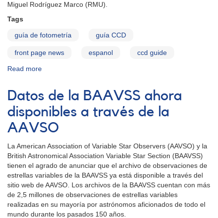
Miguel Rodríguez Marco (RMU).
Tags
guía de fotometría
guía CCD
front page news
espanol
ccd guide
Read more
about
Guía
de
Datos de la BAAVSS ahora
Fotometría
CCD
disponibles a través de la
de
AAVSO
AAVSO
disponible
La American Association of Variable Star Observers (AAVSO) y la
en
British Astronomical Association Variable Star Section (BAAVSS)
español
tienen el agrado de anunciar que el archivo de observaciones de
estrellas variables de la BAAVSS ya está disponible a través del
sitio web de AAVSO. Los archivos de la BAAVSS cuentan con más
de 2,5 millones de observaciones de estrellas variables
realizadas en su mayoría por astrónomos aficionados de todo el
mundo durante los pasados 150 años.