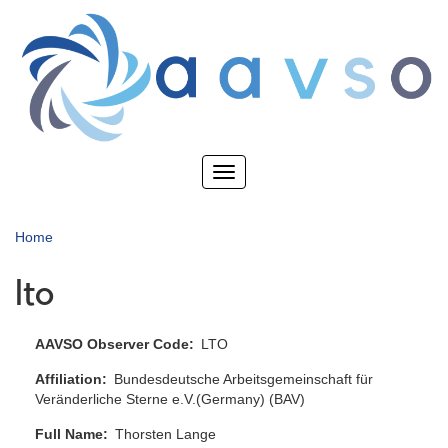
Skip
to
main
content
Toggle
navigation
Home
lto
AAVSO Observer Code
LTO
Affiliation
Bundesdeutsche Arbeitsgemeinschaft für
Veränderliche Sterne e.V.(Germany) (BAV)
Full Name
Thorsten Lange