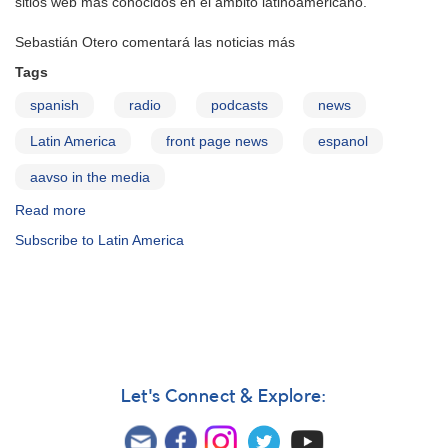
sitios web más conocidos en el ámbito latinoamericano.
Sebastián Otero comentará las noticias más
Tags
spanish
radio
podcasts
news
Latin America
front page news
espanol
aavso in the media
Read more
about
AAVSO
Subscribe to Latin America
en
Espacio
Profundo
Radio
Let's Connect & Explore: