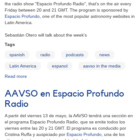
the radio show "Espacio Profundo Radio", that's on the air every
Friday between 20 and 21 GMT. The program is sponsored by
Espacio Profundo
, one of the most popular astronomy websites in
Latin America.
Sebastián Otero will talk about the week's
Tags
spanish
radio
podcasts
news
Latin America
espanol
aavso in the media
Read more
about
AAVSO
in
AAVSO en Espacio Profundo
Espacio
Profundo
Radio
Radio
(Deep
A partir del viernes 13 de mayo, la AAVSO tendrá una sección en
Space
el programa Espacio Profundo Radio, que se emite todos los
Radio)
viernes entre las 20 y 21 GMT. El programa es conducido por
Cristina Ruffa y auspiciado por
Espacio Profundo
, una de los