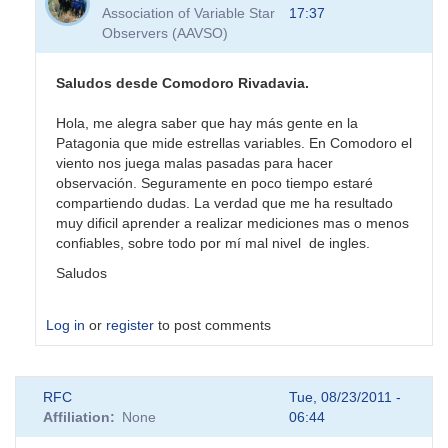
to
Association of Variable Star
17:37
Hola
Observers (AAVSO)
Sebastian
y
al
Saludos desde Comodoro Rivadavia.
resto
de
Hola, me alegra saber que hay más gente en la
by
Patagonia que mide estrellas variables. En Comodoro el
BVO
viento nos juega malas pasadas para hacer
observación. Seguramente en poco tiempo estaré
compartiendo dudas. La verdad que me ha resultado
muy dificil aprender a realizar mediciones mas o menos
confiables, sobre todo por mí mal nivel de ingles.
Saludos
Log in
or
register
to post comments
In
RFC
Tue, 08/23/2011 -
reply
Affiliation
None
06:44
to
Hola