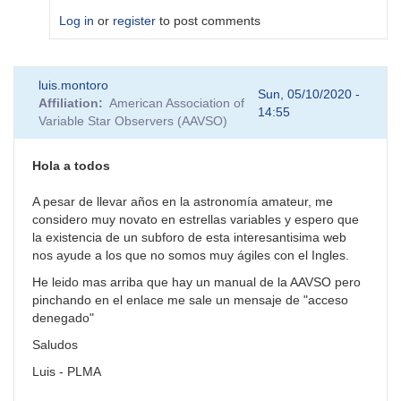
Log in
or
register
to post comments
In
luis.montoro
reply
Sun, 05/10/2020 -
Affiliation
American Association of
to
14:55
Variable Star Observers (AAVSO)
El
manual
de
Hola a todos
fotometría
CCD
A pesar de llevar años en la astronomía amateur, me
by
considero muy novato en estrellas variables y espero que
rmu
la existencia de un subforo de esta interesantisima web
nos ayude a los que no somos muy ágiles con el Ingles.
He leido mas arriba que hay un manual de la AAVSO pero
pinchando en el enlace me sale un mensaje de "acceso
denegado"
Saludos
Luis - PLMA