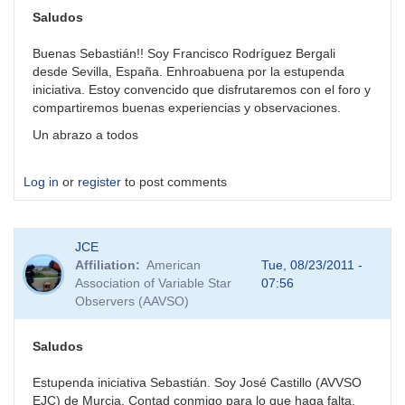
Sebastian
Saludos
y
al
Buenas Sebastián!! Soy Francisco Rodríguez Bergali
resto
desde Sevilla, España. Enhroabuena por la estupenda
de
iniciativa. Estoy convencido que disfrutaremos con el foro y
by
compartiremos buenas experiencias y observaciones.
BVO
Un abrazo a todos
Log in
or
register
to post comments
JCE
Affiliation
American
Tue, 08/23/2011 -
Association of Variable Star
07:56
Observers (AAVSO)
Saludos
Estupenda iniciativa Sebastián. Soy José Castillo (AVVSO
EJC) de Murcia. Contad conmigo para lo que haga falta.