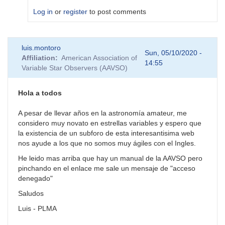
Log in
or
register
to post comments
In
luis.montoro
reply
Sun, 05/10/2020 -
Affiliation
American Association of
to
14:55
Variable Star Observers (AAVSO)
El
manual
de
Hola a todos
fotometría
CCD
A pesar de llevar años en la astronomía amateur, me
by
considero muy novato en estrellas variables y espero que
rmu
la existencia de un subforo de esta interesantisima web
nos ayude a los que no somos muy ágiles con el Ingles.
He leido mas arriba que hay un manual de la AAVSO pero
pinchando en el enlace me sale un mensaje de "acceso
denegado"
Saludos
Luis - PLMA