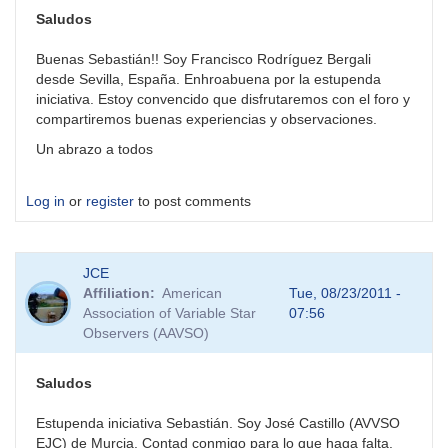
Sebastian
Saludos
y
al
Buenas Sebastián!! Soy Francisco Rodríguez Bergali
resto
desde Sevilla, España. Enhroabuena por la estupenda
de
iniciativa. Estoy convencido que disfrutaremos con el foro y
by
compartiremos buenas experiencias y observaciones.
BVO
Un abrazo a todos
Log in
or
register
to post comments
JCE
Affiliation
American
Tue, 08/23/2011 -
Association of Variable Star
07:56
Observers (AAVSO)
Saludos
Estupenda iniciativa Sebastián. Soy José Castillo (AVVSO
EJC) de Murcia. Contad conmigo para lo que haga falta.