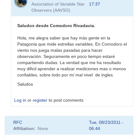
to
Association of Variable Star
17:37
Hola
Observers (AAVSO)
Sebastian
y
al
Saludos desde Comodoro Rivadavia.
resto
de
Hola, me alegra saber que hay más gente en la
by
Patagonia que mide estrellas variables. En Comodoro el
BVO
viento nos juega malas pasadas para hacer
observación. Seguramente en poco tiempo estaré
compartiendo dudas. La verdad que me ha resultado
muy dificil aprender a realizar mediciones mas o menos
confiables, sobre todo por mí mal nivel de ingles.
Saludos
Log in
or
register
to post comments
In
RFC
Tue, 08/23/2011 -
reply
Affiliation
None
06:44
to
Hola